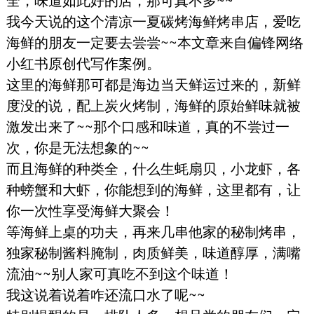
我今天说的这个清凉一夏碳烤海鲜烤串店，爱吃
海鲜的朋友一定要去尝尝~~本文章来自偏锋网络
小红书原创代写作案例。
这里的海鲜那可都是海边当天鲜运过来的，新鲜
度没的说，配上炭火烤制，海鲜的原始鲜味就被
激发出来了~~那个口感和味道，真的不尝过一
次，你是无法想象的~~
而且海鲜的种类全，什么生蚝扇贝，小龙虾，各
种螃蟹和大虾，你能想到的海鲜，这里都有，让
你一次性享受海鲜大聚会！
等海鲜上桌的功夫，再来几串他家的秘制烤串，
独家秘制酱料腌制，肉质鲜美，味道醇厚，满嘴
流油~~别人家可真吃不到这个味道！
我这说着说着咋还流口水了呢~~