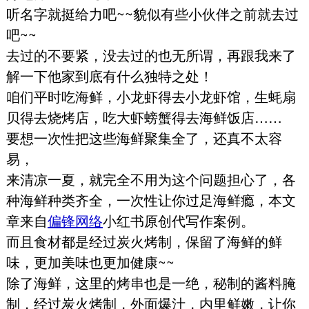
听名字就挺给力吧~~貌似有些小伙伴之前就去过
吧~~
去过的不要紧，没去过的也无所谓，再跟我来了
解一下他家到底有什么独特之处！
咱们平时吃海鲜，小龙虾得去小龙虾馆，生蚝扇
贝得去烧烤店，吃大虾螃蟹得去海鲜饭店……
要想一次性把这些海鲜聚集全了，还真不太容
易，
来清凉一夏，就完全不用为这个问题担心了，各
种海鲜种类齐全，一次性让你过足海鲜瘾，本文
章来自
偏锋网络
小红书原创代写作案例。
而且食材都是经过炭火烤制，保留了海鲜的鲜
味，更加美味也更加健康~~
除了海鲜，这里的烤串也是一绝，秘制的酱料腌
制，经过炭火烤制，外面爆汁，内里鲜嫩，让你