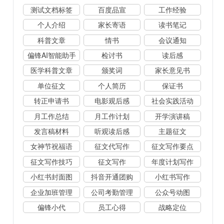
测试文档标签
百度品宣
工作经验
个人介绍
家长寄语
读书笔记
科普文章
情书
会议通知
偏锋AI智能助手
检讨书
读后感
医学科普文章
颁奖词
家长意见书
单位征文
个人简历
保证书
转正申请书
电影观后感
社会实践活动
月工作总结
月工作计划
开学演讲稿
发言稿材料
听观读后感
主题征文
女神节祝福语
征文代写作
征文写作要点
征文写作技巧
征文写作
年度计划写作
小红书封面图
抖音开通团购
小红书写作
企业加班管理
公司考勤管理
公众号动图
偏锋小代
员工心得
战略定位