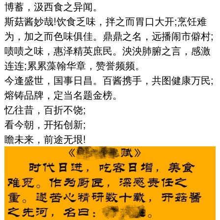
博蓄，汲西食之异闻。
斯菇酱妙哉!饮食乏味，拌之而胃口大开;烹饪难
为，加之而色味俱佳。鼎鼎之名，远播闹市僻村;
啧啧之味，惠泽精英庶民。泱泱肺腑之言，感激
连连;累累藻翰华章，赞誉频频。
今逢盛世，国事日昌。百酱携手，共图健康万民;
熔铸品牌，定当名题金榜。
忆往昔，百折不饶;
看今朝，开拓创新;
瞻未来，前途无垠!