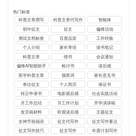
热门标签
科普文章撰写
科普文章代写作
智能体
初中征文
征文
偏锋活动
测试文档标签
百度品宣
工作经验
个人介绍
家长寄语
读书笔记
科普文章
情书
会议通知
偏锋AI智能助手
检讨书
读后感
医学科普文章
颁奖词
家长意见书
单位征文
个人简历
保证书
转正申请书
电影观后感
社会实践活动
月工作总结
月工作计划
开学演讲稿
发言稿材料
听观读后感
主题征文
女神节祝福语
征文代写作
征文写作要点
征文写作技巧
征文写作
年度计划写作