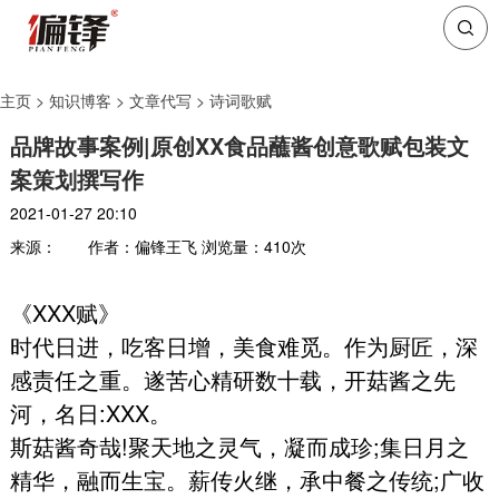
主页
>
知识博客
>
文章代写
>
诗词歌赋
品牌故事案例|原创XX食品蘸酱创意歌赋包装文
案策划撰写作
2021-01-27 20:10
来源：
作者：偏锋王飞
浏览量：
410
次
《XXX赋》
时代日进，吃客日增，美食难觅。作为厨匠，深
感责任之重。遂苦心精研数十载，开菇酱之先
河，名日:XXX。
斯菇酱奇哉!聚天地之灵气，凝而成珍;集日月之
精华，融而生宝。薪传火继，承中餐之传统;广收